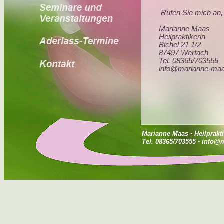
Rufen Sie mich an, 
Marianne Maas
Heilpraktikerin
Bichel 21 1/2
87497 Wertach
Tel. 08365/703555
info@marianne-ma
Marianne Maas
•
Heilprakt
Tel. 08365/703555
•
info@m